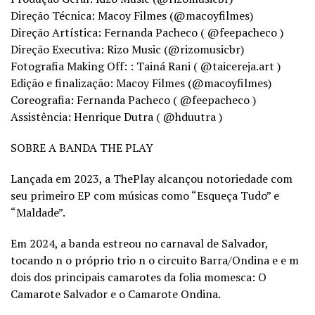
Direção Técnica: Macoy Filmes (@macoyfilmes)
Direção Artística: Fernanda Pacheco ( @feepacheco )
Direção Executiva: Rizo Music (@rizomusicbr)
Fotografia Making Off: : Tainá Rani ( @taicereja.art )
Edição e finalização: Macoy Filmes (@macoyfilmes)
Coreografia: Fernanda Pacheco ( @feepacheco )
Assistência: Henrique Dutra ( @hduutra )
SOBRE A BANDA THE PLAY
Lançada em 2023, a ThePlay alcançou notoriedade com
seu primeiro EP com músicas como “Esqueça Tudo” e
“Maldade”.
Em 2024, a banda estreou no carnaval de Salvador,
tocando n o próprio trio n o circuito Barra/Ondina e e m
dois dos principais camarotes da folia momesca: O
Camarote Salvador e o Camarote Ondina.