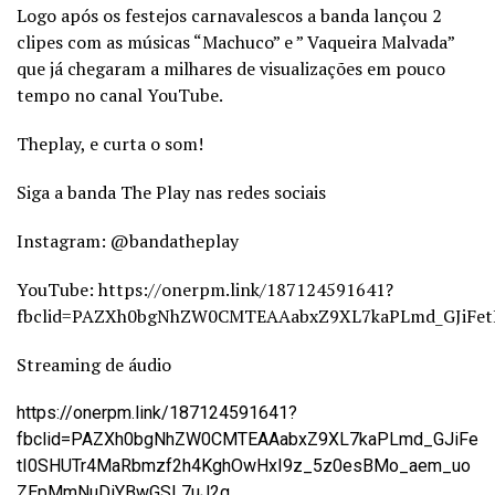
Logo após os festejos carnavalescos a banda lançou 2
clipes com as músicas “Machuco” e ” Vaqueira Malvada”
que já chegaram a milhares de visualizações em pouco
tempo no canal YouTube.
Theplay, e curta o som!
Siga a banda The Play nas redes sociais
Instagram: @bandatheplay
YouTube: https://onerpm.link/187124591641?
fbclid=PAZXh0bgNhZW0CMTEAAabxZ9XL7kaPLmd_GJiFe
Streaming de áudio
https://onerpm.link/187124591641?
fbclid=PAZXh0bgNhZW0CMTEAAabxZ9XL7kaPLmd_GJiFe
tI0SHUTr4MaRbmzf2h4KghOwHxI9z_5z0esBMo_aem_uo
ZEpMmNuDiYBwGSL7uJ2g