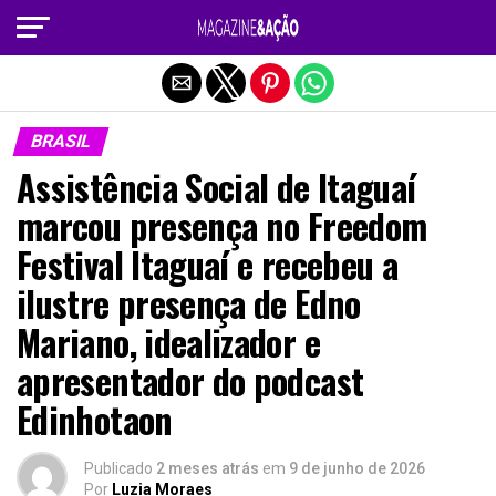
Sair da versão mobile
BRASIL
Assistência Social de Itaguaí
marcou presença no Freedom
Festival Itaguaí e recebeu a
ilustre presença de Edno
Mariano, idealizador e
apresentador do podcast
Edinhotaon
Publicado
2 meses atrás
em
9 de junho de 2026
Por
Luzia Moraes