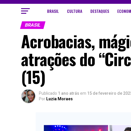
BRASIL
CULTURA
DESTAQUES
ECONOM
BRASIL
Acrobacias, mági
atrações do “Cir
(15)
Publicado
1 ano atrás
em
15 de fevereiro de 202
Por
Luzia Moraes