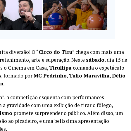
ita diversão! O “
Circo do Tiru
” chega com mais uma
retenimento, arte e superação. Neste
sábado
, dia 15 de
ós o Cinema em Casa,
Tirullipa
comanda o espetáculo
s, formado por
MC Pedrinho
,
Túlio Maravilha
,
Délio
gn
.
a”, a competição esquenta com performances
 a gravidade com uma exibição de tirar o fôlego,
nismo
promete surpreender o público. Além disso, um
usão ao picadeiro, e uma belíssima apresentação
es.