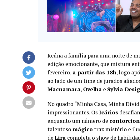
Reúna a família para uma noite de mu
edição emocionante, que mistura ent
fevereiro,
a partir das 18h
, logo ap
ao lado de um time de jurados afiado
Macnamara
,
Ovelha
e
Sylvia Desi
No quadro “Minha Casa, Minha Dívid
impressionantes. Os
Icários
desafiam
enquanto um número de
contorcio
talentoso
mágico
traz mistério e il
de
Lira
completa o show de habilidad