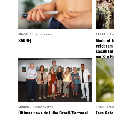
BRASIL
1 semana atrás
BRASIL
2 s
SAÚDE|
Michael T
celebram
casamento
em São Pa
MUNDO
1 semana atrás
ENTRETENI
Últimas news de julho Brasil/Portugal
Fave Gato