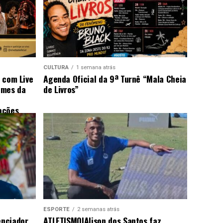
CULTURA
1 semana atrás
s com Live
Agenda Oficial da 9ª Turnê “Mala Cheia
omes da
de Livros”
ações
ESPORTE
2 semanas atrás
enciador
ATLETISMO|Alison dos Santos faz