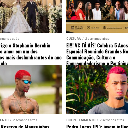
emanas atrás
CULTURA
2 semanas atrás
rigo e Stephanie Berchin
EI!!! VC TÁ AÍ?! Celebra 5 Ano
 o amor em um dos
Especial Reunindo Grandes N
s mais deslumbrantes do ano
Comunicação, Cultura e
ulo
Empreendedorismo e Particip
Surpresa
MENTO
2 semanas atrás
ENTRETENIMENTO
2 semanas atrás
 Reserva de Manguinhos
Pedro Lucas (PL): jovem influ