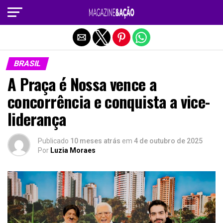
Sair da versão mobile
BRASIL
A Praça é Nossa vence a
concorrência e conquista a vice-
liderança
Publicado
10 meses atrás
em
4 de outubro de 2025
Por
Luzia Moraes