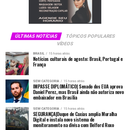
Conhecido por suas belezas naturais dignas de Caribe,
com suas águas mornas e límpidas, Maraú continua
sendo procurada por quem realmente se integra a
natureza desfrutando de dias únicos.
O empreendimento da empresária fica localizado na Vila
ÚLTIMAS NOTÍCIAS
TÓPICOS POPULARES
de Pescadores conhecida como Barra Grande, charmosa
VÍDEOS
e que procura se destacar com seu jardim e área de lazer
BRASIL
15 horas atrás
convidativa a todos que passam.
Notícias culturais de agosto: Brasil, Portugal e
França
Além de estar a 300 metros da praia a Pousada Terra
Mar Way, possui uma diversidade de suítes
SEM CATEGORIA
15 horas atrás
aconchegantes, bem decoradas despertando ao
IMPASSE DIPLOMÁTICO| Senado dos EUA aprova
aconchego de uma vila charmosa.
Daniel Perez, mas Brasil ainda não autoriza novo
embaixador em Brasília
Com seu potencial de desenvolvimento a todo vapor
este ano estará disponibilizando pacotes com aéreo
SEM CATEGORIA
15 horas atrás
SEGURANÇA|Duque de Caxias amplia Muralha
partindo de Salvador, com a empresa Abaeté,
Digital e instala novo sistema de
otimizando a vinda do cliente gastando menos tempo
monitoramento na divisa com Belford Roxo