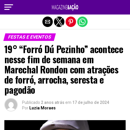
Sair da versão mobile
FESTAS E EVENTOS
19° “Forró Dú Pezinho” acontece
nesse fim de semana em
Marechal Rondon com atrações
de forró, arrocha, seresta e
pagodão
Publicado
2 anos atrás
em
17 de julho de 2024
Por
Luzia Moraes