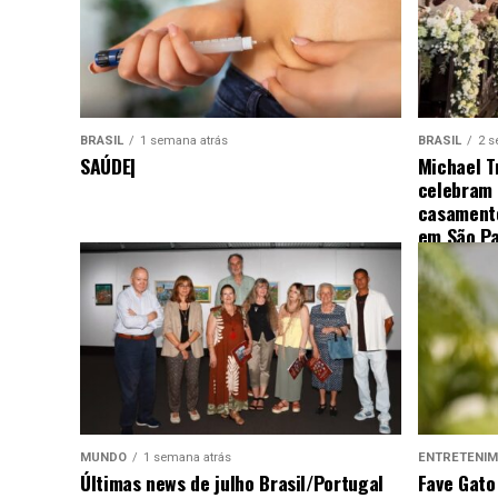
BRASIL
1 semana atrás
BRASIL
2 s
SAÚDE|
Michael T
celebram
casamento
em São Pa
MUNDO
1 semana atrás
ENTRETENI
Últimas news de julho Brasil/Portugal
Fave Gato