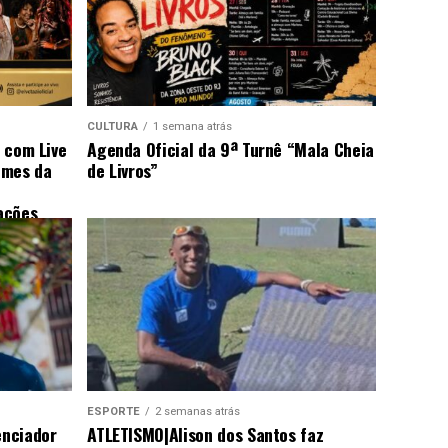
CULTURA
1 semana atrás
s com Live
Agenda Oficial da 9ª Turnê “Mala Cheia
omes da
de Livros”
ações
ESPORTE
2 semanas atrás
enciador
ATLETISMO|Alison dos Santos faz