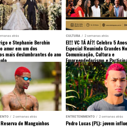
emanas atrás
CULTURA
2 semanas atrás
rigo e Stephanie Berchin
EI!!! VC TÁ AÍ?! Celebra 5 Ano
 o amor em um dos
Especial Reunindo Grandes N
s mais deslumbrantes do ano
Comunicação, Cultura e
ulo
Empreendedorismo e Particip
Surpresa
MENTO
2 semanas atrás
ENTRETENIMENTO
2 semanas atrás
 Reserva de Manguinhos
Pedro Lucas (PL): jovem influ