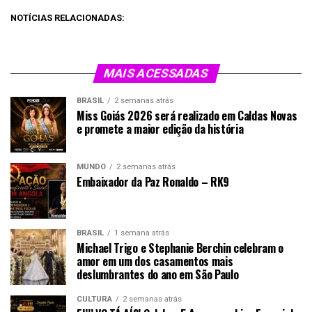
NOTÍCIAS RELACIONADAS:
MAIS ACESSADAS
BRASIL
2 semanas atrás
Miss Goiás 2026 será realizado em Caldas Novas
e promete a maior edição da história
MUNDO
2 semanas atrás
Embaixador da Paz Ronaldo – RK9
BRASIL
1 semana atrás
Michael Trigo e Stephanie Berchin celebram o
amor em um dos casamentos mais
deslumbrantes do ano em São Paulo
CULTURA
2 semanas atrás