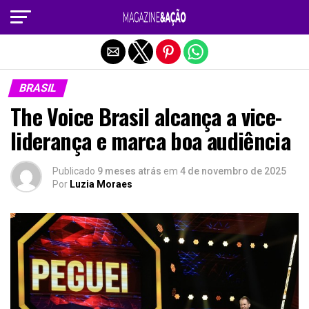
Sair da versão mobile
BRASIL
The Voice Brasil alcança a vice-
liderança e marca boa audiência
Publicado
9 meses atrás
em
4 de novembro de 2025
Por
Luzia Moraes