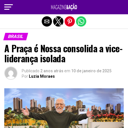
Sair da versão mobile
BRASIL
A Praça é Nossa consolida a vice-
liderança isolada
Publicado
2 anos atrás
em
10 de janeiro de 2025
Por
Luzia Moraes