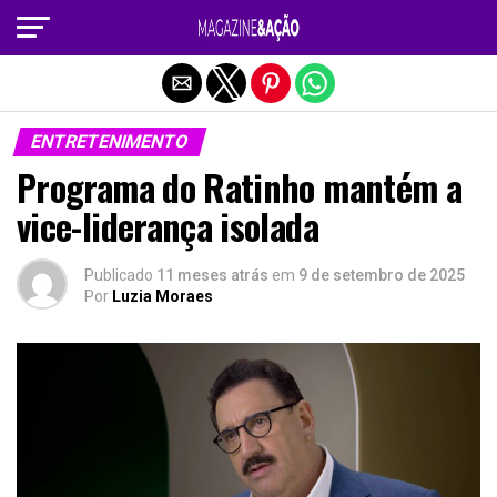
Sair da versão mobile
ENTRETENIMENTO
Programa do Ratinho mantém a
vice-liderança isolada
Publicado
11 meses atrás
em
9 de setembro de 2025
Por
Luzia Moraes