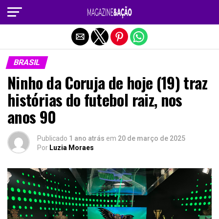
Sair da versão mobile
BRASIL
Ninho da Coruja de hoje (19) traz
histórias do futebol raiz, nos
anos 90
Publicado
1 ano atrás
em
20 de março de 2025
Por
Luzia Moraes