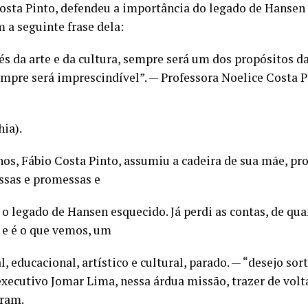
osta Pinto, defendeu a importância do legado de Hansen 
 a seguinte frase dela:
s da arte e da cultura, sempre será um dos propósitos d
empre será imprescindível”. — Professora Noelice Costa P
hia).
os, Fábio Costa Pinto, assumiu a cadeira de sua mãe, pr
ssas e promessas e
r o legado de Hansen esquecido. Já perdi as contas, de qua
 e é o que vemos, um
l, educacional, artístico e cultural, parado. — “desejo sor
-executivo Jomar Lima, nessa árdua missão, trazer de vo
aram.