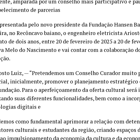
ente, amparada por um conselho mais participativo e pa
belecimento de parcerias
 apresentada pelo novo presidente da Fundação Hansen Ba
ra, no Recôncavo baiano, o engenheiro eletricista Ariost
de dois anos, entre 20 de fevereiro de 2025 a 20 de feve
lva Melo do Nascimento e vai contar com a colaboração
ição.
riosto Luiz, — “Pretendemos um Conselho Curador muito 
ial, inicialmente, promover o planejamento estratégico
undação. Para o aperfeiçoamento da oferta cultural será 
zando suas diferentes funcionalidades, bem como a inco
logias digitais e
mos como fundamental aprimorar a relação com detent
dutores culturais e estudantes da região, criando espaços
 ao impulsionamento da economia da cultura e da econom