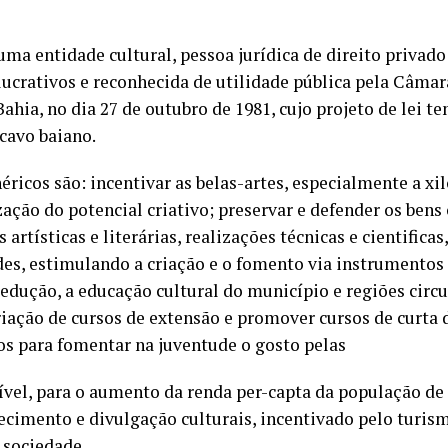
ma entidade cultural, pessoa jurídica de direito privado
s lucrativos e reconhecida de utilidade pública pela Câma
hia, no dia 27 de outubro de 1981, cujo projeto de lei te
cavo baiano.
éricos são: incentivar as belas-artes, especialmente a xi
zação do potencial criativo; preservar e defender os bens 
 artísticas e literárias, realizações técnicas e cientifica
des, estimulando a criação e o fomento via instrumentos
 edução, a educação cultural do município e regiões cir
criação de cursos de extensão e promover cursos de curta 
os para fomentar na juventude o gosto pelas
sível, para o aumento da renda per-capta da população de
cimento e divulgação culturais, incentivado pelo turism
a sociedade.