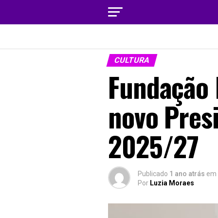
CULTURA
Fundação 
novo Presi
2025/27
Publicado
1 ano atrás
em
Por
Luzia Moraes