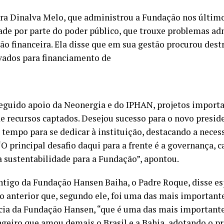
ora Dinalva Melo, que administrou a Fundação nos último
ade por parte do poder público, que trouxe problemas ad
ação financeira. Ela disse que em sua gestão procurou des
vados para financiamento de
nseguido apoio da Neonergia e do IPHAN, projetos impor
 recursos captados. Desejou sucesso para o novo preside
 tempo para se dedicar à instituição, destacando a nece
“O principal desafio daqui para a frente é a governança, 
a sustentabilidade para a Fundação”, apontou.
tigo da Fundação Hansen Baiha, o Padre Roque, disse es
 anterior que, segundo ele, foi uma das mais importantes
ia da Fundação Hansen, “que é uma das mais importantes
eiro que amou demais o Brasil e a Bahia, adotando o pr