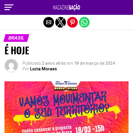
Sair da versão mobile
BRASIL
É HOJE
Publicado
2 anos atrás
em
18 de março de 2024
Por
Luzia Moraes