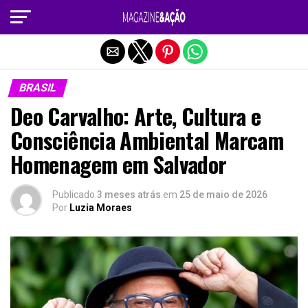
Sair da versão mobile
BRASIL
Deo Carvalho: Arte, Cultura e
Consciência Ambiental Marcam
Homenagem em Salvador
Publicado
3 meses atrás
em
25 de maio de 2026
Por
Luzia Moraes