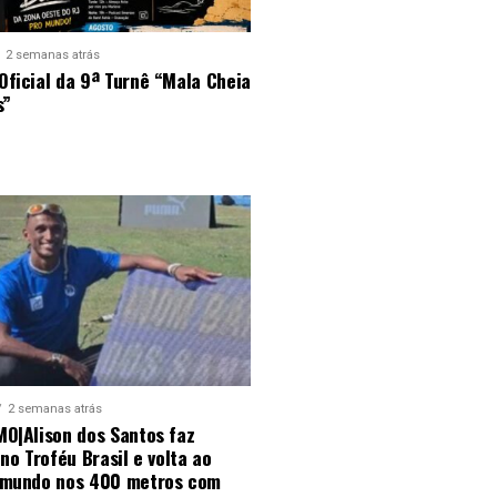
2 semanas atrás
ficial da 9ª Turnê “Mala Cheia
s”
2 semanas atrás
MO|Alison dos Santos faz
 no Troféu Brasil e volta ao
 mundo nos 400 metros com