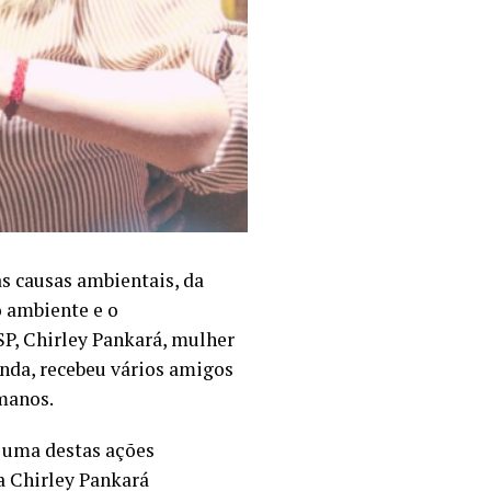
as causas ambientais, da
o ambiente e o
SP, Chirley Pankará, mulher
anda, recebeu vários amigos
umanos.
m uma destas ações
a Chirley Pankará