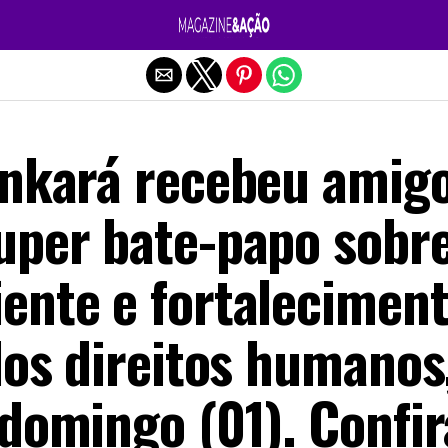
Sair da versão mobile
ankará recebeu amig
uper bate-papo sobr
ente e fortalecimen
los direitos humanos
domingo (01). Confir